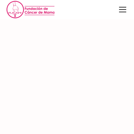
Blog
Noticias FUCAM
Ayudar es Delicioso:
Conoce a Nuestros
Aliados en la Campaña
con Causa
30/10/2025