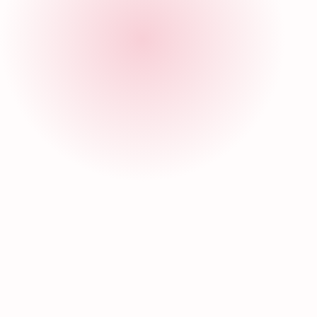
Noticias FUCAM
Ayudar es Delicioso: Conoce a Nuestros
Aliados en la Campaña con Causa
Conoce a los establecimientos de comida que apoyan
nuestra causa