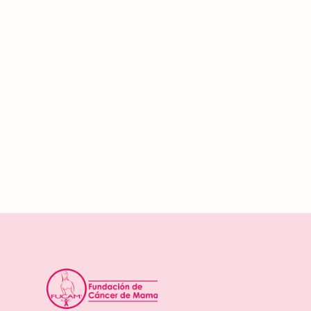
El foro de Cáncer
Dona una ma
¡Tú también puedes