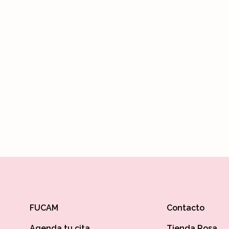
 de Mama más importante del mundo, ahora en México.
stografía
Disponible
 sumarte y cambiar la realidad de alguien que lo necesita!
FUCAM
Contacto
Agenda tu cita
Tienda Rosa