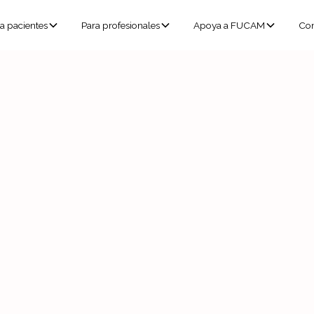
a pacientes
Para profesionales
Apoya a FUCAM
Con
eventos
esionales
Eventos para pacientes
Eventos c