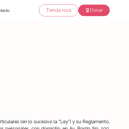
Tienda rosa
Donar
tacto
cialidad
iculares (en lo sucesivo la ”Ley”) y su Reglamento,
os personales, con domicilio en Av. Bordo No. 100,