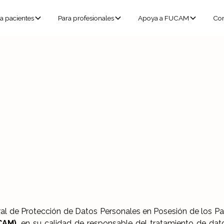
a pacientes
Para profesionales
Apoya a FUCAM
Con
acidad
y Confiden
l de Protección de Datos Personales en Posesión de los Part
CAM)
, en su calidad de responsable del tratamiento de dat