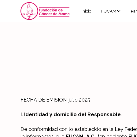
Inicio
FUCAM
Par
Aviso de priv
FECHA DE EMISIÓN: julio 2025
I. Identidad y domicilio del Responsable
.
De conformidad con lo establecido en la Ley Federa
le informamos que
FUCAM, A.C. (
en adelante
FU