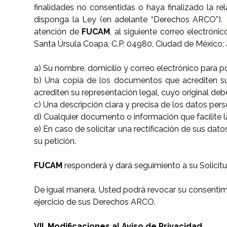
finalidades no consentidas o haya finalizado la re
disponga la Ley (en adelante “Derechos ARCO”). P
atención de
FUCAM
, al siguiente correo electrónic
Santa Úrsula Coapa, C.P. 04980, Ciudad de México
a) Su nombre, domicilio y correo electrónico para p
b) Una copia de los documentos que acrediten su i
acrediten su representación legal, cuyo original deb
c) Una descripción clara y precisa de los datos pe
d) Cualquier documento o información que facilite l
e) En caso de solicitar una rectificación de sus da
su petición.
FUCAM
responderá y dará seguimiento a su Solicit
De igual manera, Usted podrá revocar su consentim
ejercicio de sus Derechos ARCO.
VII. Modificaciones al Aviso de Privacidad.