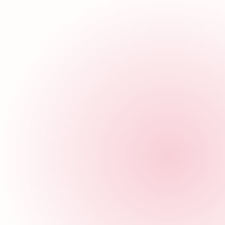
Pacientes
¿Necesitas atención médica o tienes pregun
Teléfono
Corr
elec
Entabla una conversación con
nosotros para resolver tus dudas.
Envíanos 