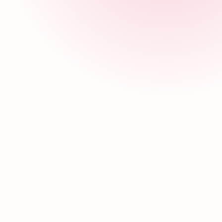
todas tus
(55) 5678-0600
fucam@f
Sede CDMX
Sed
AV. Bordo #100, Col. Ejido Viejo de
Calle 14 
Santa Úrsula Coapa, México, CDMX,
CP. 7124
C.P. 04980, D.T. Coyoacán.
Oaxaca.
(55)5678-0600
(55) 899
Comunícate con nosotros
Comuníca