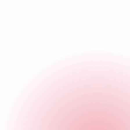
¿Cómo llegar?
¿Cómo ll
Bolsa de traba
Si deseas formar parte de nuestro equipo, e
te contactaremos para que juntos sigamos ha