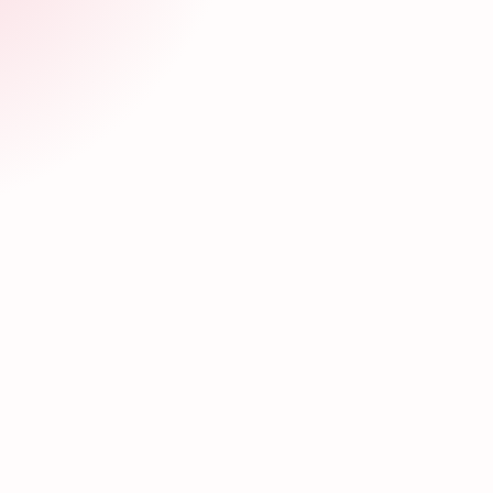
 dudas.
recibe llamadas y/o mensaj
audio.
ucam.org.mx
(55) 3040-5876
e Oaxaca
Sede Morelo
oriente S/N Colonia El paraje
Blvd. de la Tecnologia (Fren
8, San Raymundo Jalpan,
fraccionamiento Real Santa 
62790 Xochitepec, Mor.
5-9914
(777) 310-9228
te con nosotros
Comunícate con nosotros