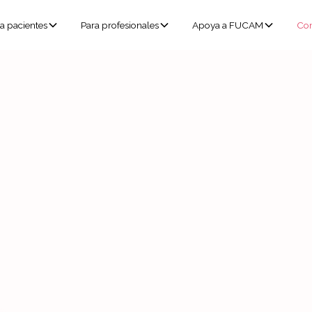
a pacientes
Para profesionales
Apoya a FUCAM
Con
nos