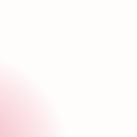
egar?
¿Cómo llegar?
jo
Nombre
nvíanos tus datos y
Puesto de interés
ciendo la diferencia.