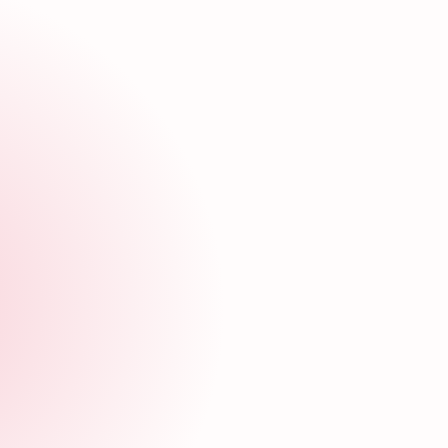
tas sobre nuestros servicios? Contáctanos para ayu
eo
WhatsApp
trónico
Envíanos un mensaje de W
con todas tus dudas.
un correo electrónico con
Solo recibimos mensajes de 