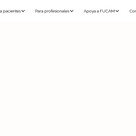
a pacientes
Para profesionales
Apoya a FUCAM
Con