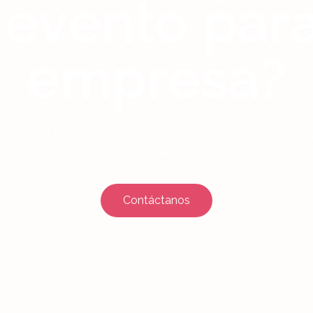
 evento para
empresa?
 para que realices tus eventos corporativos, congr
ruedas de prensa, seminarios o capacitaciones.
Contáctanos