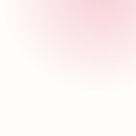
Dra. Kictzia Yigal Larios Cruz
Dr. Jo
Delga
Jefa de radiología
Jefe de 