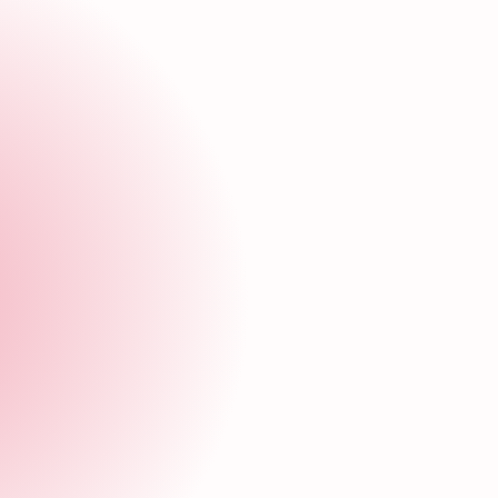
Mtra. María Luisa Guisa Ortega
Directora general