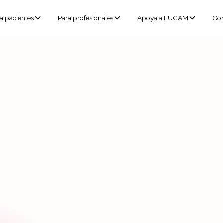
a pacientes
Para profesionales
Apoya a FUCAM
Con
nuestro pe