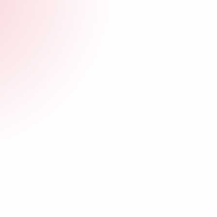
rge Anselmo Vázquez
M. en C. Luis Carlos 
do
Garzón
radioterapia
Jefe de física médica