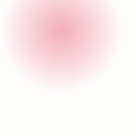
Impacto
social