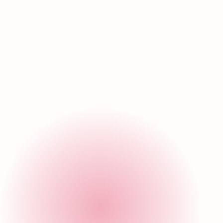
Informe anual
Conoce a detalle el impacto social, económico, de
salud y político que hemos generado como
institución. Estos informes reflejan nuestro
compromiso con la transparencia y la rendición de
cuentas, así como los logros alcanzados y los