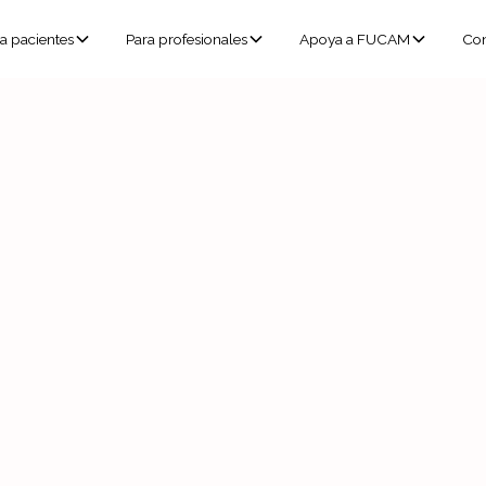
a pacientes
Para profesionales
Apoya a FUCAM
Con
Inform
Edición 
Ver 