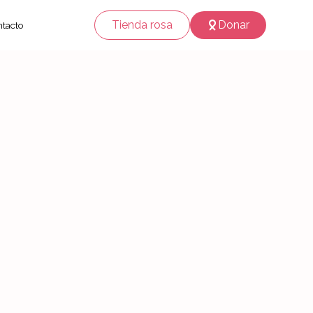
Tienda rosa
Donar
tacto
e anual
2025
reporte